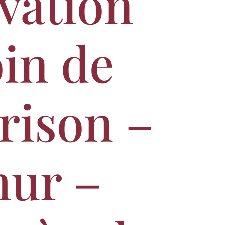
vation
oin de
rison –
ur –