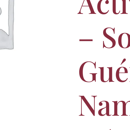
Acti
-
13/09
à
14h
– S
Gué
Nam