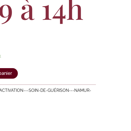
9 à 14h
k
panier
-ACTIVATION---SOIN-DE-GUÉRISON---NAMUR-