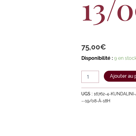
13/0
75,00
€
Disponibilité :
9 en stoc
Ajouter au 
UGS :
16762-4-KUNDALINI
--19/08-À-18H