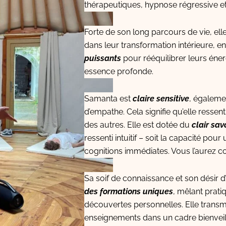
thérapeutiques, hypnose régressive et 
Forte de son long parcours de vie, el
dans leur transformation intérieure, e
puissants
pour rééquilibrer leurs éner
essence profonde.
Samanta est
claire sensitive
, égaleme
d’empathe. Cela signifie qu’elle ress
des autres. Elle est dotée du
clair sav
ressenti intuitif – soit la capacité pour
cognitions immédiates. Vous l’aurez c
Sa soif de connaissance et son désir d
des formations uniques
, mêlant pratiq
découvertes personnelles. Elle transm
enseignements dans un cadre bienveil