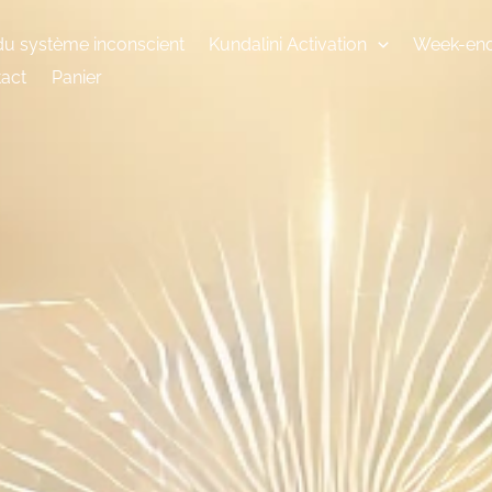
du système inconscient
Kundalini Activation
Week-end
act
Panier