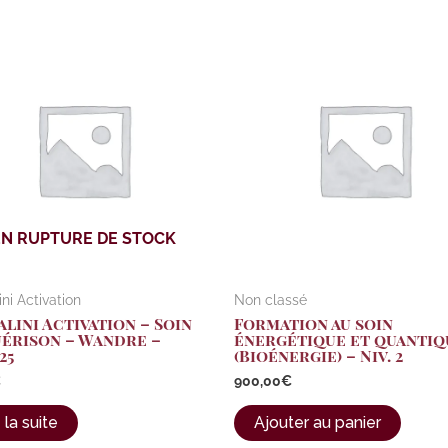
EN RUPTURE DE STOCK
ni Activation
Non classé
lini Activation – Soin
Formation au soin
uérison – Wandre –
énergétique et quantiq
25
(Bioénergie) – Niv. 2
€
900,00
€
 la suite
Ajouter au panier