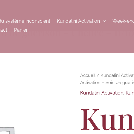
du système inconscient
Kundalini Activation
Week-end
in de guérison – Chênée – 11/10
act
Panier
Accueil
/
Kundalini Activa
Activation – Soin de guér
Kundalini Activation
,
Kun
Kun