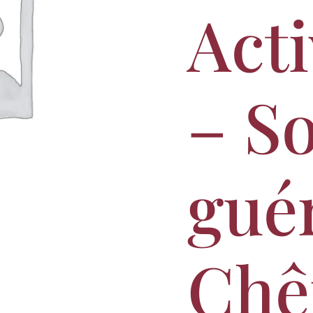
Acti
– S
gué
Chê