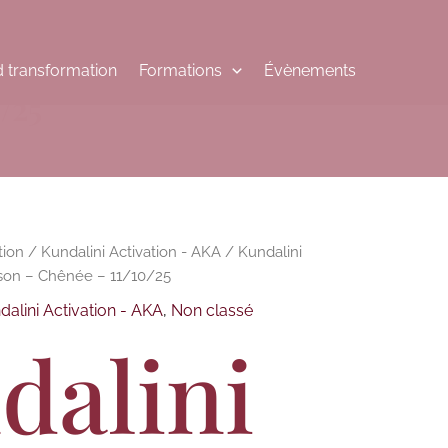
 transformation
Formations
Évènements
/25
tion
/
Kundalini Activation - AKA
/ Kundalini
ison – Chênée – 11/10/25
dalini Activation - AKA
,
Non classé
dalini