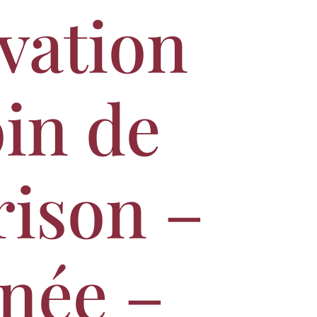
vation
oin de
rison –
née –