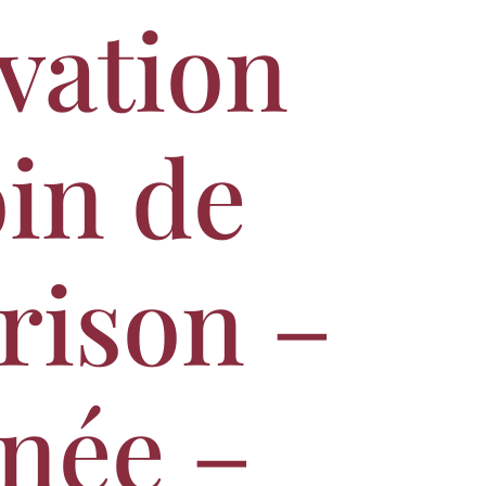
vation
oin de
rison –
née –