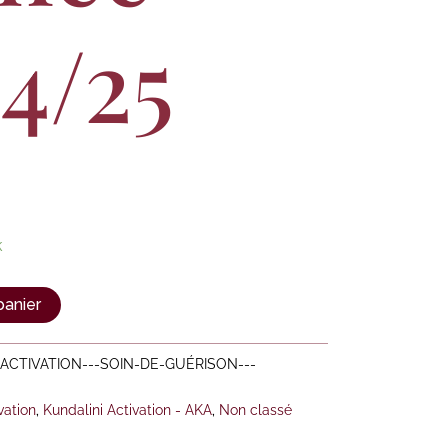
4/25
k
panier
-ACTIVATION---SOIN-DE-GUÉRISON---
vation
,
Kundalini Activation - AKA
,
Non classé