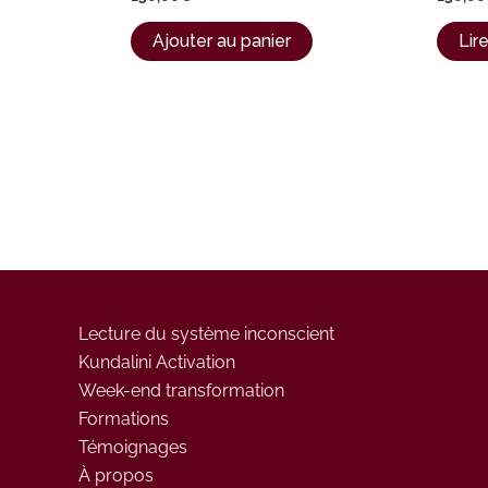
Ajouter au panier
Lire
Lecture du système inconscient
Kundalini Activation
Week-end transformation
Formations
Témoignages
À propos