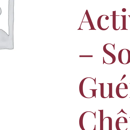
-
Acti
27/04/25
– S
Gué
Chê