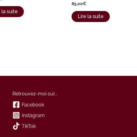
85,00
€
 la suite
Lire la suite
Retrouvez-moi sur...
Facebook
Instagram
TikTok