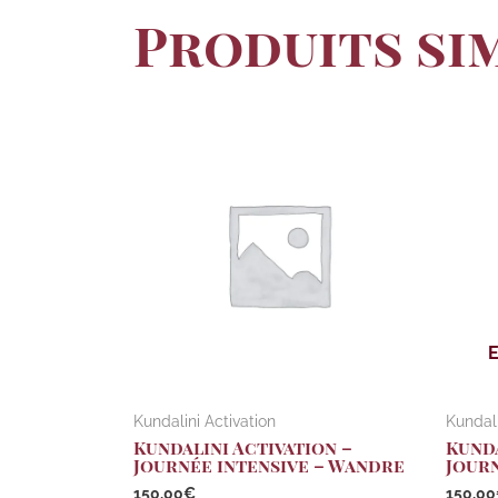
Produits si
Kundalini Activation
Kundali
Kundalini Activation –
Kunda
Journée intensive – Wandre
Journ
150,00
€
150,00