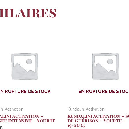
milaires
EN RUPTURE DE STOCK
EN RUPTURE DE STOC
ni Activation
Kundalini Activation
lini Activation –
Kundalini Activation – S
ée intensive – Yourte
de Guérison – Yourte –
19/02/25
€