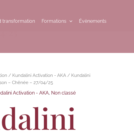
 transformation
Formations
Évènements
4/25
tion
/
Kundalini Activation - AKA
/ Kundalini
rison – Chênée – 27/04/25
dalini Activation - AKA
,
Non classé
dalini