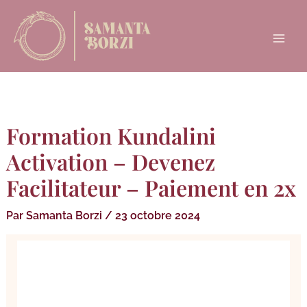
Aller
Main
au
Menu
contenu
Formation Kundalini
Activation – Devenez
Facilitateur – Paiement en 2x
Par
Samanta Borzi
/
23 octobre 2024
quantité
de
Formation
Kundalini
Activation