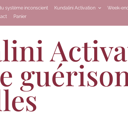
du système inconscient
Kundalini Activation
Week-end
act
Panier
ini Activa
e guérison
les