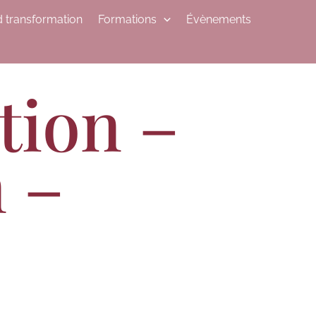
 transformation
Formations
Évènements
tion –
 –