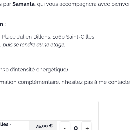
s par
Samanta
, qui vous accompagnera avec bienveil
n :
, Place Julien Dillens, 1060 Saint-Gilles
, puis se rendre au 3e étage.
h30 d’intensité énergétique)
rmation complémentaire, n’hésitez pas à me contact
Diminuer
Augmenter
lles -
75,00
€
-
+