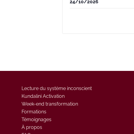
24/10/2026
Lecture du système inconscient
Kundalini Activation
Week-end transformation
Formations
Témoignages
À propos