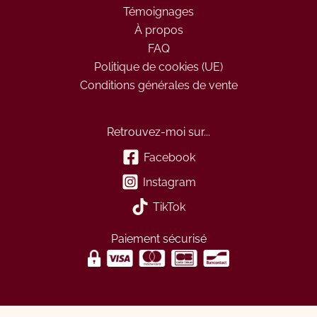
-
-
Témoignages
26/10/2026
26/10/2
À propos
FAQ
au
au
Politique de cookies (UE)
29/10/2026
29/10/2
Conditions générales de vente
-
-
Paiement
Paiemen
Retrouvez-moi sur...
en
en
Facebook
2x
2x
Instagram
TikTok
Paiement sécurisé