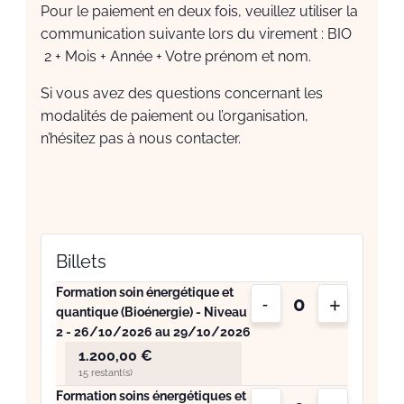
Pour le paiement en deux fois, veuillez utiliser la
communication suivante lors du virement : BIO
2 + Mois + Année + Votre prénom et nom.
Si vous avez des questions concernant les
modalités de paiement ou l’organisation,
n’hésitez pas à nous contacter.
Billets
Diminuer
Augment
Formation soin énergétique et
-
+
Quantité
quantique (Bioénergie) - Niveau
la
la
2 - 26/10/2026 au 29/10/2026
quantité
quantité
1.200,00
€
de
de
15
restant(s)
Diminuer
Augment
Formation soins énergétiques et