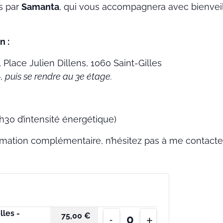
s par
Samanta
, qui vous accompagnera avec bienveil
n :
, Place Julien Dillens, 1060 Saint-Gilles
, puis se rendre au 3e étage.
h30 d’intensité énergétique)
rmation complémentaire, n’hésitez pas à me contact
Diminuer
Augmenter
lles -
75,00
€
-
+