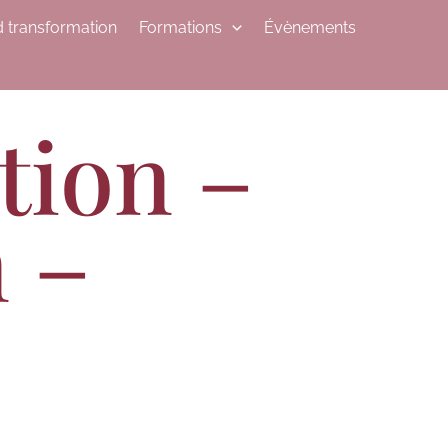
 transformation
Formations
Évènements
tion –
 –