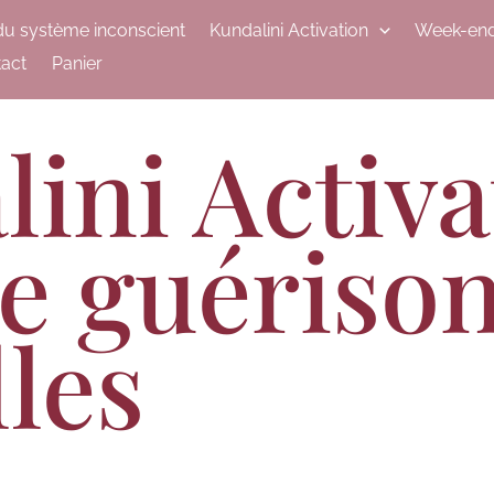
du système inconscient
Kundalini Activation
Week-end
act
Panier
ini Activa
e guérison
les