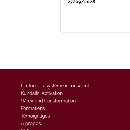
27/09/2026
Lecture du système inconscient
Kundalini Activation
Week-end transformation
Formations
Témoignages
À propos